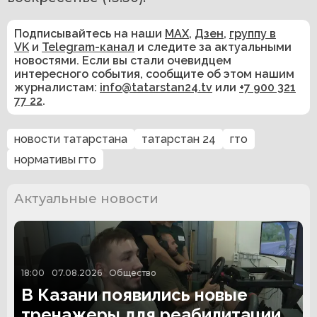
Подписывайтесь на наши
MAX
,
Дзен
,
группу в
VK
и
Telegram-канал
и следите за актуальными
новостями. Если вы стали очевидцем
интересного события, сообщите об этом нашим
журналистам:
info@tatarstan24.tv
или
+7 900 321
77 22
.
новости татарстана
татарстан 24
гто
нормативы гто
Актуальные новости
18:00
07.08.2026
Общество
В Казани появились новые
тренажеры для реабилитации