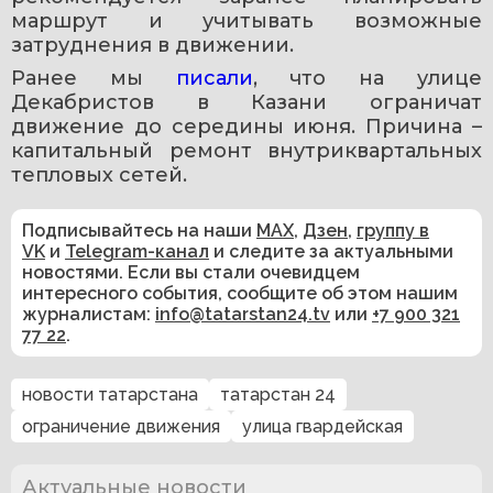
маршрут и учитывать возможные 
затруднения в движении.
Ранее мы 
писали
, что на улице 
Декабристов в Казани ограничат 
движение до середины июня. Причина – 
капитальный ремонт внутриквартальных 
тепловых сетей.
Подписывайтесь на наши
MAX
,
Дзен
,
группу в
VK
и
Telegram-канал
и следите за актуальными
новостями. Если вы стали очевидцем
интересного события, сообщите об этом нашим
журналистам:
info@tatarstan24.tv
или
+7 900 321
77 22
.
новости татарстана
татарстан 24
ограничение движения
улица гвардейская
Актуальные новости