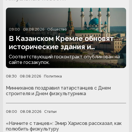
09:00
08.08.2026
Общество
В Казанском Кремле обновят
исторические здания и
территорию за 174,4 млн
Соответствующий госконтракт опубликован на
рублей
сайте госзакупок.
08:30
08.08.2026
Политика
Минниханов поздравил татарстанцев с Днем
строителя и Днем физкультурника
08:00
08.08.2026
Статьи
«Начните с танцев»: Эмир Харисов рассказал, как
полюбить физкультуру