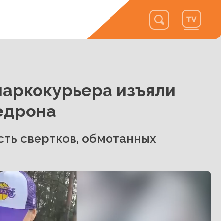
наркокурьера изъяли
едрона
сть свертков, обмотанных