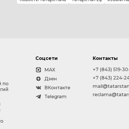
Соцсети
Контакты
+7 (843) 519-30
MAX
+7 (843) 224-2
Дзен
й по
mail@tatarstan
ВКонтакте
огий
reclama@tatar
Telegram
я
а
го