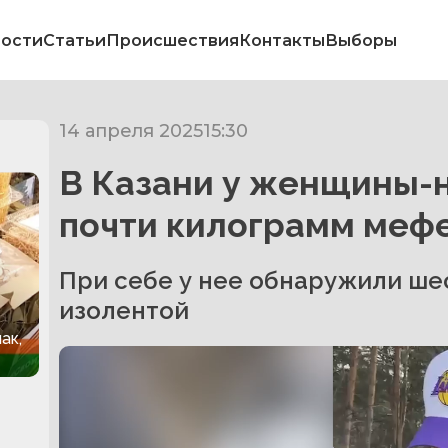
ости
Статьи
Происшествия
Контакты
Выборы
14 апреля 2025
15:30
В Казани у женщины-
почти килограмм меф
При себе у нее обнаружили ше
изолентой
ак,