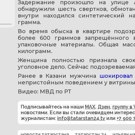
Задержание произошло на улице 
обнаружили шесть свертков, обмотанн
внутри находился синтетический н
грамма.
Во время обыска в квартире подоз
более 600 граммов запрещённого в
упаковочные материалы. Общая масс
килограмм.
Женщина полностью признала сво
уголовное дело. Сейчас подозреваемая
Ранее в Казани мужчина 
шокировал
непристойным поведением у витрины.
Видео: МВД по РТ
Подписывайтесь на наши
MAX
,
Дзен
,
группу в 
новостями. Если вы стали очевидцем интере
журналистам:
info@tatarstan24.tv
или
+7 900 
новости татарстана
татарстан 24
изъяли н