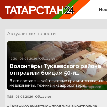
Нов
Актуальные новости
12:30
08.08.2026
Общество
Волонтёры Тукаевского района
отправили бойцам 50-й
гуманитарный груз
В его составе — чай, печатные пряники, лапша, чак-ч
медикаменты, техника и квадрокоптеры.
11:55
08.08.2026
Общество
«Гаражную амнистию» продлили, а контроль за