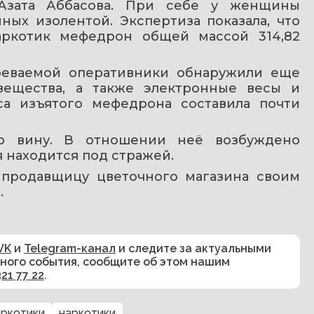
Азата Аббасова. При себе у женщины 
ых изолентой. Экспертиза показала, что 
аркотик мефедрон общей массой 314,82 
реваемой оперативники обнаружили еще 
ещества, а также электронные весы и 
а изъятого мефедрона составила почти 
ю вину. В отношении неё возбуждено 
 находится под стражей.
 
продавщицу цветочного магазина своим 
 
VK
и
Telegram-канал
и следите за актуальными
сного события, сообщите об этом нашим
321 77 22
.
аркотики
наркотики