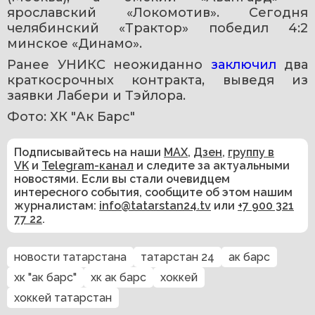
ярославский «Локомотив». Сегодня 
челябинский «Трактор» победил 4:2 
минское «Динамо».
Ранее УНИКС неожиданно 
заключил 
два 
краткосрочных контракта, выведя из 
заявки Лабери и Тэйлора.
Фото: ХК "Ак Барс"
Подписывайтесь на наши
MAX
,
Дзен
,
группу в
VK
и
Telegram-канал
и следите за актуальными
новостями. Если вы стали очевидцем
интересного события, сообщите об этом нашим
журналистам:
info@tatarstan24.tv
или
+7 900 321
77 22
.
новости татарстана
татарстан 24
ак барс
хк "ак барс"
хк ак барс
хоккей
хоккей татарстан