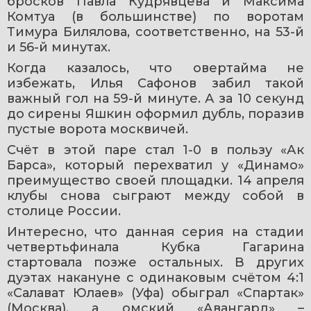
бросков Павла Кудрявцева и Максима 
Комтуа (в большинстве) по воротам 
Тимура Билялова, соответственно, на 53-й 
и 56-й минутах.
Когда казалось, что овертайма не 
избежать, Илья Сафонов забил такой 
важный гол на 59-й минуте. А за 10 секунд 
до сирены Яшкин оформил дубль, поразив 
пустые ворота москвичей.
Счёт в этой паре стал 1-0 в пользу «Ак 
Барса», который перехватил у «Динамо» 
преимущество своей площадки. 14 апреля 
клубы снова сыграют между собой в 
столице России. 
Интересно, что данная серия на стадии 
четвертьфинала Кубка Гагарина 
стартовала позже остальных. В других 
дуэтах накануне с одинаковым счётом 4:1 
«Салават Юлаев» (Уфа) обыграл «Спартак» 
(Москва), а омский «Авангард» – 