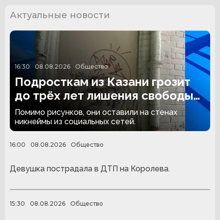
Актуальные новости
16:30
08.08.2026
Общество
Подросткам из Казани грозит
до трёх лет лишения свободы
за граффити
Помимо рисунков, они оставили на стенах
никнеймы из социальных сетей.
16:00
08.08.2026
Общество
Девушка пострадала в ДТП на Королева.
15:30
08.08.2026
Общество