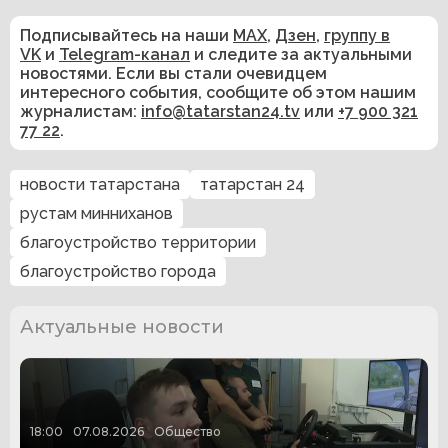
Подписывайтесь на наши
MAX
,
Дзен
,
группу в
VK
и
Telegram-канал
и следите за актуальными
новостями. Если вы стали очевидцем
интересного события, сообщите об этом нашим
журналистам:
info@tatarstan24.tv
или
+7 900 321
77 22
.
новости татарстана
татарстан 24
рустам минниханов
благоустройство территории
благоустройство города
Актуальные новости
18:00
07.08.2026
Общество