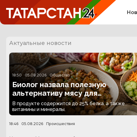
Нов
Актуальные новости
18:50
05.08.2026
Общество
Биолог назвала полезную
альтернативу мясу для
вегетарианцев
В продукте содержится до 25% белка, а также
витамины и минералы.
18:46
05.08.2026
Происшествия