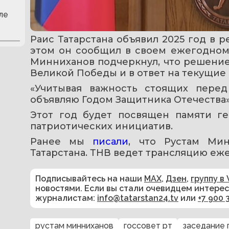
ле
Раис Татарстана объявил 2025 год в р
этом он сообщил в своем ежегодном 
Минниханов подчеркнул, что решение 
Великой Победы и в ответ на текущие 
«Учитывая важность стоящих перед
объявляю Годом Защитника Отечества»,
Этот год будет посвящен памяти ге
патриотических инициатив.
Ранее мы 
писали
, что Рустам Мин
Татарстана. ТНВ ведет трансляцию еже
Подписывайтесь на наши
MAX
,
Дзен
,
группу в 
новостями. Если вы стали очевидцем интере
журналистам:
info@tatarstan24.tv
или
+7 900 
рустам минниханов
госсовет рт
заседание 