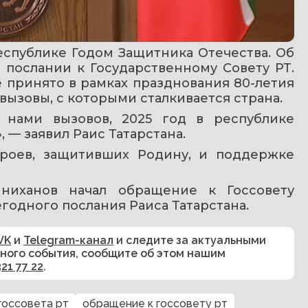
еспублике Годом Защитника Отечества. Об 
послании к Государственному Совету РТ. 
принято в рамках празднования 80-летия 
вызовы, с которыми сталкивается страна.
 нами вызовов, 2025 год в республике 
 — заявил Раис Татарстана.
роев, защитивших Родину, и поддержке 
ниханов начал обращение к Госсовету 
годного послания Раиса Татарстана.
VK
и
Telegram-канал
и следите за актуальными
сного события, сообщите об этом нашим
321 77 22
.
госсовета рт
обращение к госсовету рт