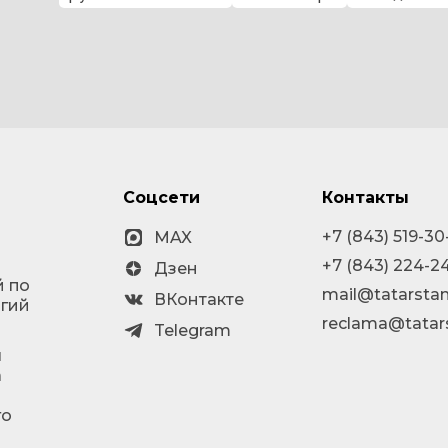
Соцсети
Контакты
+7 (843) 519-30
MAX
+7 (843) 224-2
Дзен
й по
mail@tatarstan
ВКонтакте
огий
reclama@tatar
Telegram
я
а
го