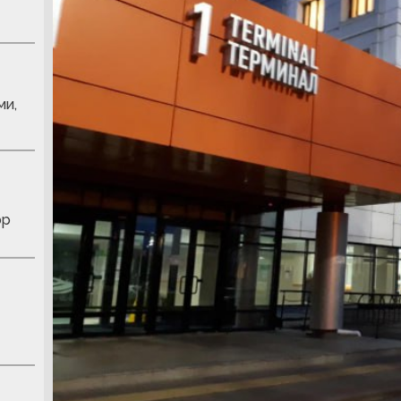
ми,
юр