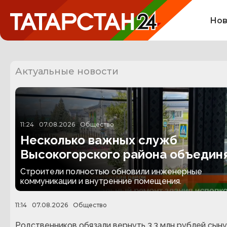
Нов
Актуальные новости
11:24
07.08.2026
Общество
Несколько важных служб
Высокогорского района объедин
в одном здании
Строители полностью обновили инженерные
коммуникации и внутренние помещения.
11:14
07.08.2026
Общество
Родственников обязали вернуть 3,3 млн рублей сыну