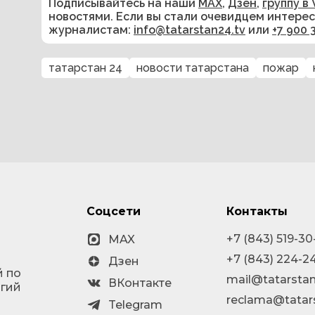
Подписывайтесь на наши
MAX
,
Дзен
,
группу в 
новостями. Если вы стали очевидцем интере
журналистам:
info@tatarstan24.tv
или
+7 900 
татарстан 24
новости татарстана
пожар
Соцсети
Контакты
+7 (843) 519-30
MAX
+7 (843) 224-2
Дзен
й по
mail@tatarstan
ВКонтакте
огий
reclama@tatar
Telegram