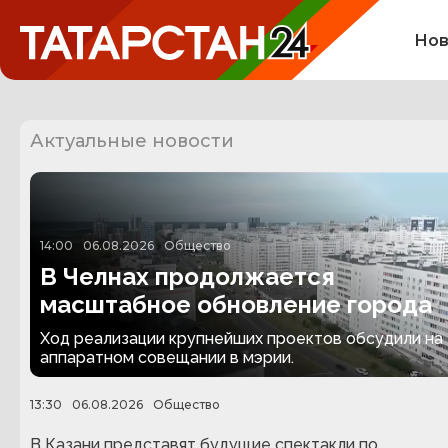
Нов
Актуальные новости
14:00
06.08.2026
Общество
В Челнах продолжается
масштабное обновление города
Ход реализации крупнейших проектов обсудили на
аппаратном совещании в мэрии.
13:30
06.08.2026
Общество
В Казани представят будущие спектакли по