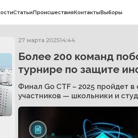
ости
Статьи
Происшествия
Контакты
Выборы
27 марта 2025
14:44
Более 200 команд поб
турнире по защите ин
Финал Go CTF – 2025 пройдет в 
участников — школьники и студ