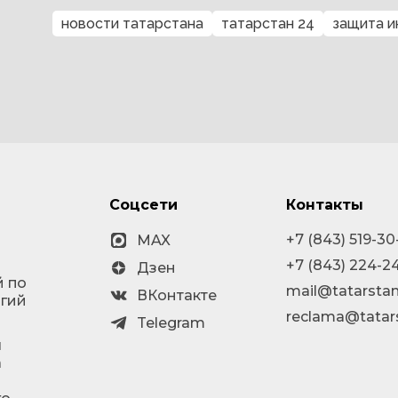
новости татарстана
татарстан 24
защита 
Соцсети
Контакты
+7 (843) 519-30
MAX
+7 (843) 224-2
Дзен
й по
mail@tatarstan
ВКонтакте
огий
reclama@tatar
Telegram
я
а