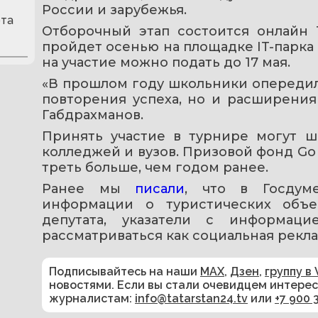
России и зарубежья.
рта
Отборочный этап состоится онлайн 1
пройдет осенью на площадке IT-парка в
на участие можно подать до 17 мая.
«В прошлом году школьники опередил
повторения успеха, но и расширения 
Габдрахманов.
Принять участие в турнире могут шк
колледжей и вузов. Призовой фонд Go C
треть больше, чем годом ранее.
Ранее мы 
писали
, что в Госдум
информации о туристических объе
депутата, указатели с информаци
рассматриваться как социальная рекла
Подписывайтесь на наши
MAX
,
Дзен
,
группу в 
новостями. Если вы стали очевидцем интере
журналистам:
info@tatarstan24.tv
или
+7 900 