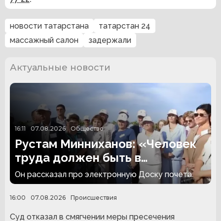
новости татарстана
татарстан 24
массажный салон
задержали
Актуальные новости
16:11
07.08.2026
Общество
Рустам Минниханов: «Человек
труда должен быть в
авторитете»
Он рассказал про электронную Доску почета.
16:00
07.08.2026
Происшествия
Суд отказал в смягчении меры пресечения