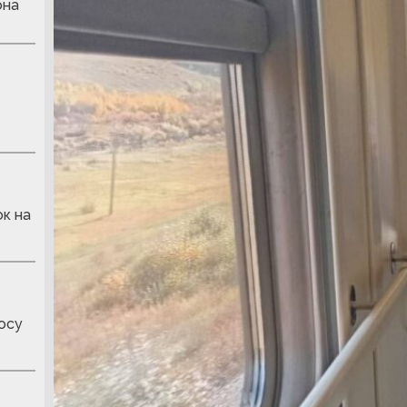
она
к на
осу