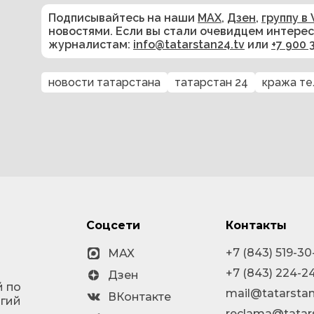
Подписывайтесь на наши
MAX
,
Дзен
,
группу в 
новостями. Если вы стали очевидцем интере
журналистам:
info@tatarstan24.tv
или
+7 900 
новости татарстана
татарстан 24
кража т
Соцсети
Контакты
+7 (843) 519-30
MAX
+7 (843) 224-2
Дзен
й по
mail@tatarstan
ВКонтакте
огий
reclama@tatar