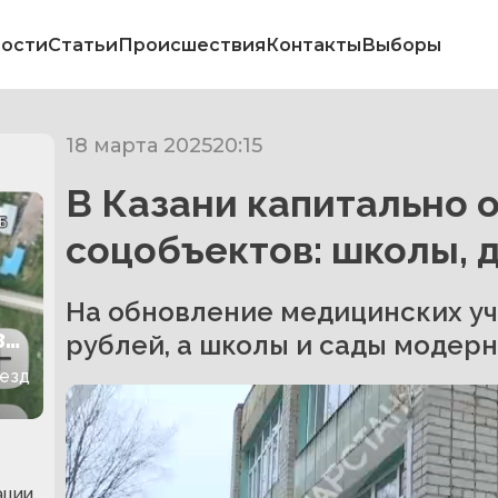
ости
Статьи
Происшествия
Контакты
Выборы
18 марта 2025
20:15
В Казани капитально 
соцобъектов: школы, 
На обновление медицинских у
зд
рублей, а школы и сады модерн
ъезд
ации