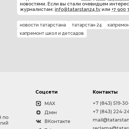
новостями. Если вы стали очевидцем интере
журналистам:
info@tatarstan24.tv
или
+7 900 
новости татарстана
татарстан 24
капремо
капремонт школ и детсадов
Соцсети
Контакты
+7 (843) 519-30
MAX
+7 (843) 224-2
Дзен
й по
mail@tatarstan
ВКонтакте
огий
reclama@tatar