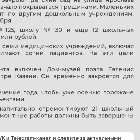
начало покрываться трещинами. Маленьких 
ят по другим дошкольным учреждениям. 
бря.
№125, школу №130 и еще 12 школьных 
 млн рублей.
 семи медицинских учреждений, включая 
имают сотни пациентов. На эти цели 
нта включен Дом-музей поэта Евгения 
тре Казани. Он временно закроется для 
чение года, чтобы уже осенью горожане 
ъектами.
 капитально отремонтируют 21 школьный 
ремонтные работы должны быть завершены 
VK
и
Telegram-канал
и следите за актуальными