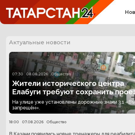
Нов
Актуальные новости
07:30
08.08.2026
Общество
Жители исторического центра
Елабуги требуют сохранить прое
по улице Казанской
На улице уже установлены дорожные знаки 3.1 «В
запрещён».
18:00
07.08.2026
Общество
В Казани появились новые тренажеры для реабилит