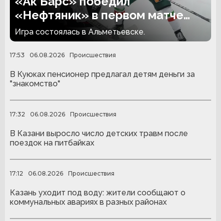
«Ак Барс» победил
«Нефтяник» в первом матче
сезона
Игра состоялась в Альметьевске.
17:53
06.08.2026
Происшествия
В Куюках пенсионер предлагал детям деньги за
"знакомство"
17:32
06.08.2026
Происшествия
В Казани выросло число детских травм после
поездок на питбайках
17:12
06.08.2026
Происшествия
Казань уходит под воду: жители сообщают о
коммунальных авариях в разных районах