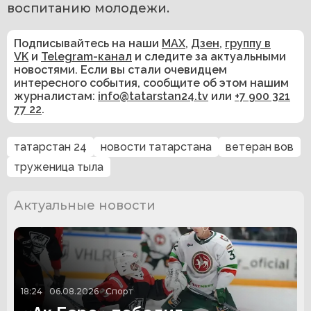
воспитанию молодежи.
Подписывайтесь на наши
MAX
,
Дзен
,
группу в
VK
и
Telegram-канал
и следите за актуальными
новостями. Если вы стали очевидцем
интересного события, сообщите об этом нашим
журналистам:
info@tatarstan24.tv
или
+7 900 321
77 22
.
татарстан 24
новости татарстана
ветеран вов
труженица тыла
Актуальные новости
18:24
06.08.2026
Спорт