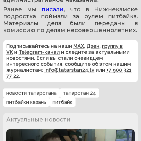
Ранее мы 
писали
, что в Нижнекамске 
подростка поймали за рулем питбайка. 
Материалы дела были переданы в 
комиссию по делам несовершеннолетних.
Подписывайтесь на наши
MAX
,
Дзен
,
группу в
VK
и
Telegram-канал
и следите за актуальными
новостями. Если вы стали очевидцем
интересного события, сообщите об этом нашим
журналистам:
info@tatarstan24.tv
или
+7 900 321
77 22
.
новости татарстана
татарстан 24
питбайки казань
питбайк
Актуальные новости