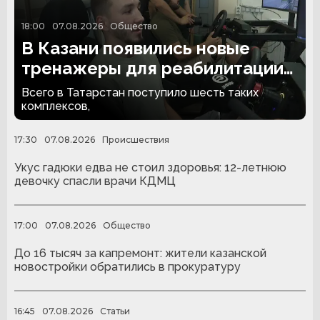
18:00
07.08.2026
Общество
В Казани появились новые
тренажеры для реабилитации
людей с ампутациями
Всего в Татарстан поступило шесть таких
комплексов,
17:30
07.08.2026
Происшествия
Укус гадюки едва не стоил здоровья: 12-летнюю
девочку спасли врачи КДМЦ
17:00
07.08.2026
Общество
До 16 тысяч за капремонт: жители казанской
новостройки обратились в прокуратуру
16:45
07.08.2026
Статьи