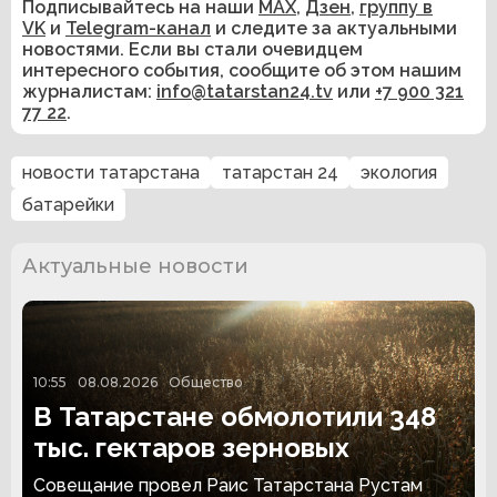
Подписывайтесь на наши
MAX
,
Дзен
,
группу в
VK
и
Telegram-канал
и следите за актуальными
новостями. Если вы стали очевидцем
интересного события, сообщите об этом нашим
журналистам:
info@tatarstan24.tv
или
+7 900 321
77 22
.
новости татарстана
татарстан 24
экология
батарейки
Актуальные новости
10:55
08.08.2026
Общество
В Татарстане обмолотили 348
тыс. гектаров зерновых
Совещание провел Раис Татарстана Рустам