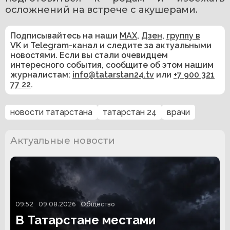
осложнений на встрече с акушерами. 
Подписывайтесь на наши
MAX
,
Дзен
,
группу в
VK
и
Telegram-канал
и следите за актуальными
новостями. Если вы стали очевидцем
интересного события, сообщите об этом нашим
журналистам:
info@tatarstan24.tv
или
+7 900 321
77 22
.
новости татарстана
татарстан 24
врачи
Актуальные новости
09:52
09.08.2026
Общество
В Татарстане местами