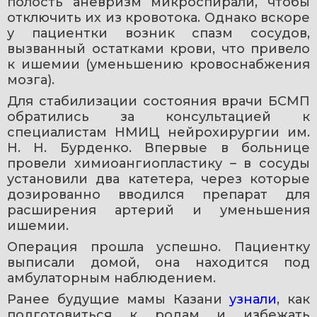
полость аневризм микроспирали, чтобы 
отключить их из кровотока. Однако вскоре 
у пациентки возник спазм сосудов, 
вызванный остатками крови, что привело 
к ишемии (уменьшению кровоснабжения 
мозга).
Для стабилизации состояния врачи БСМП 
обратились за консультацией к 
специалистам НМИЦ нейрохирургии им. 
Н. Н. Бурденко. Впервые в больнице 
провели химиоангиопластику – в сосуды 
установили два катетера, через которые 
дозированно вводился препарат для 
расширения артерий и уменьшения 
ишемии.
Операция прошла успешно. Пациентку 
выписали домой, она находится под 
амбулаторным наблюдением.
Ранее будущие мамы Казани 
узнали
, как 
подготовиться к родам и избежать 