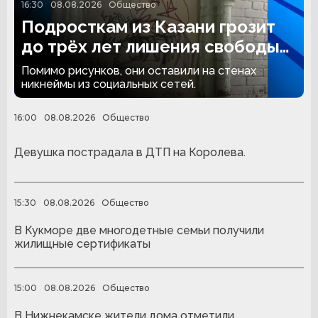
16:30
08.08.2026
Общество
Подросткам из Казани грозит
до трёх лет лишения свободы
за граффити
Помимо рисунков, они оставили на стенах
никнеймы из социальных сетей.
16:00
08.08.2026
Общество
Девушка пострадала в ДТП на Королева.
15:30
08.08.2026
Общество
В Кукморе две многодетные семьи получили
жилищные сертификаты
15:00
08.08.2026
Общество
В Нижнекамске жители дома отметили