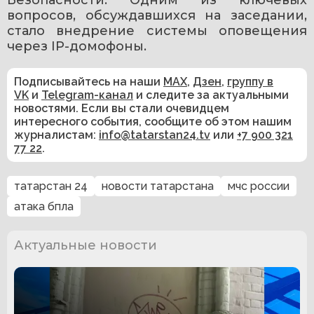
вопросов, обсуждавшихся на заседании, 
стало внедрение системы оповещения 
через IP-домофоны.
Подписывайтесь на наши
MAX
,
Дзен
,
группу в
VK
и
Telegram-канал
и следите за актуальными
новостями. Если вы стали очевидцем
интересного события, сообщите об этом нашим
журналистам:
info@tatarstan24.tv
или
+7 900 321
77 22
.
татарстан 24
новости татарстана
мчс россии
атака бпла
Актуальные новости