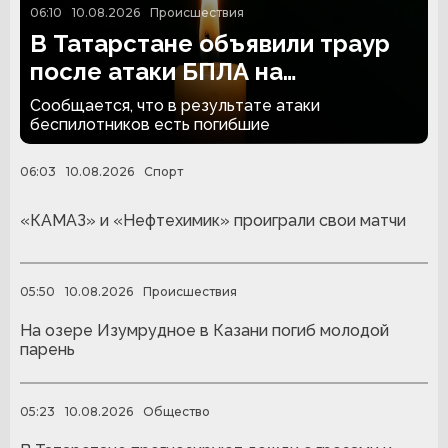
06:10
10.08.2026
Происшествия
В Татарстане объявили траур
после атаки БПЛА на
Нижнекамск
Сообщается, что в результате атаки
беспилотников есть погибшие
06:03
10.08.2026
Спорт
«КАМАЗ» и «Нефтехимик» проиграли свои матчи
05:50
10.08.2026
Происшествия
На озере Изумрудное в Казани погиб молодой
парень
05:23
10.08.2026
Общество