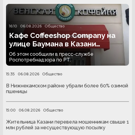
16:10
06.08.2026
Общество
Кафе Coffeeshop Company на
улице Баумана в Казани
закрыли на 30 суток
Об этом сообщили в пресс-службе
Роспотребнадзора по РТ.
15:35
06.08.2026
Общество
В Нижнекамском районе убрали более 60% озимой
пшеницы
15:00
06.08.2026
Общество
Жительница Казани перевела мошенникам свыше 1
млн рублей за несуществующую посылку