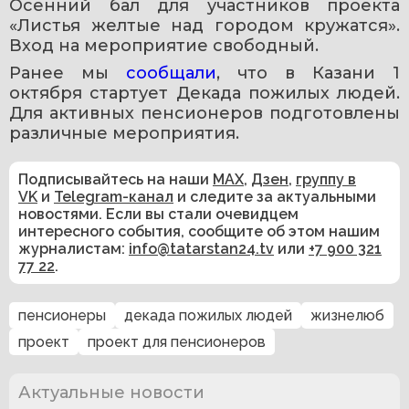
Осенний бал для участников проекта 
«Листья желтые над городом кружатся». 
Вход на мероприятие свободный.
Ранее мы 
сообщали
, что в Казани 1 
октября стартует Декада пожилых людей. 
Для активных пенсионеров подготовлены 
различные мероприятия.
Подписывайтесь на наши
MAX
,
Дзен
,
группу в
VK
и
Telegram-канал
и следите за актуальными
новостями. Если вы стали очевидцем
интересного события, сообщите об этом нашим
журналистам:
info@tatarstan24.tv
или
+7 900 321
77 22
.
пенсионеры
декада пожилых людей
жизнелюб
проект
проект для пенсионеров
Актуальные новости