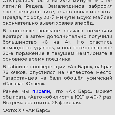
Отыгрались гости на 29-й минуте. Это 19-
летний Радель Замалетдинов забросил 
свою первую в лиге, точно попав из слота. 
Правда, по ходу 33-й минуты Брукс Мэйсек 
окончательно вывел хозяев вперёд.
В концовке волжане сначала поменяли 
вратаря, а затем дополнительно получили 
большинство «6 на 4». Но спастись 
команде не удалось, и она потерпела своё 
20-е поражение в текущем чемпионате в 
основное время поединка.
В таблице конференции «Ак Барс», набрав 
76 очков, опустился на четвёртое место. 
Татарстанцев на балл обошёл уфимский 
«Салават Юлаев».
Ранее мы 
писали
, что «Ак Барс» может 
обыграть «Автомобилист» в КХЛ в 40-й раз. 
Встреча состоится 26 февраля.
Фото: ХК «Ак Барс»