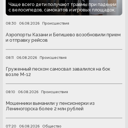
из-за летних травм
Чаще всего дети получают травмы при падении
с велосипедов, самокатов и игровых площадок.
08:30
06.08.2026
Происшествия
Аэропорты Казани и Бегишево возобновили прием
и отправку рейсов
08:11
06.08.2026
Происшествия
Груженный песком самосвал завалился на бок
возле М-12
08:10
06.08.2026
Происшествия
Мошенники выманили у пенсионерки из
Лениногорска более 2 млн рублей
07:20
06.08.2026
Общество