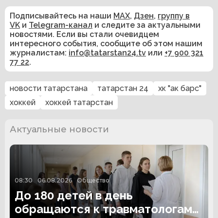
Подписывайтесь на наши
MAX
,
Дзен
,
группу в
VK
и
Telegram-канал
и следите за актуальными
новостями. Если вы стали очевидцем
интересного события, сообщите об этом нашим
журналистам:
info@tatarstan24.tv
или
+7 900 321
77 22
.
новости татарстана
татарстан 24
хк "ак барс"
хоккей
хоккей татарстан
Актуальные новости
08:30
06.08.2026
Общество
До 180 детей в день
обращаются к травматологам