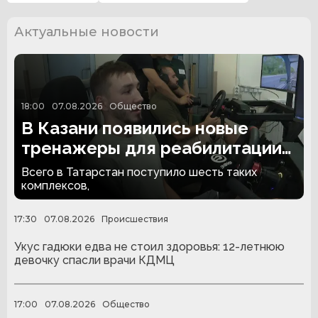
Актуальные новости
18:00
07.08.2026
Общество
В Казани появились новые
тренажеры для реабилитации
людей с ампутациями
Всего в Татарстан поступило шесть таких
комплексов,
17:30
07.08.2026
Происшествия
Укус гадюки едва не стоил здоровья: 12-летнюю
девочку спасли врачи КДМЦ
17:00
07.08.2026
Общество