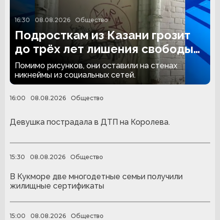
16:30
08.08.2026
Общество
Подросткам из Казани грозит
до трёх лет лишения свободы
за граффити
Помимо рисунков, они оставили на стенах
никнеймы из социальных сетей.
16:00
08.08.2026
Общество
Девушка пострадала в ДТП на Королева.
15:30
08.08.2026
Общество
В Кукморе две многодетные семьи получили
жилищные сертификаты
15:00
08.08.2026
Общество