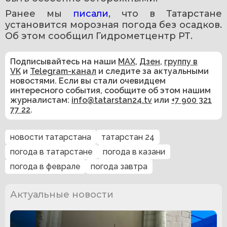
Ранее мы 
писали
, что в Татарстане 
установится морозная погода без осадков. 
Об этом сообщил Гидрометцентр РТ.
Подписывайтесь на наши
MAX
,
Дзен
,
группу в
VK
и
Telegram-канал
и следите за актуальными
новостями. Если вы стали очевидцем
интересного события, сообщите об этом нашим
журналистам:
info@tatarstan24.tv
или
+7 900 321
77 22
.
новости татарстана
татарстан 24
погода в татарстане
погода в казани
погода в феврале
погода завтра
Актуальные новости