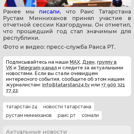
Ранее мы 
писали
, что Раис Татарстана 
Рустам Минниханов принял участие в 
отчетной сессии Казгордумы. Он отметил, 
что прошедший год стал значимым для 
республики.
Фото и видео: пресс-служба Раиса РТ.
Подписывайтесь на наши
MAX
,
Дзен
,
группу в
VK
и
Telegram-канал
и следите за актуальными
новостями. Если вы стали очевидцем
интересного события, сообщите об этом нашим
журналистам:
info@tatarstan24.tv
или
+7 900 321
77 22
.
татарстан 24
новости татарстана
рустам минниханов
раис рт
сомали
Актуальные новости