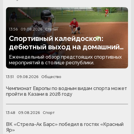
13:56
09.08.2026
Статьи
Спортивный калейдоскоп:
дебютный выход на домашний
лёд «Ак Барса», экзотический
Еженедельный обзор предстоящих спортивных
софтбол
мероприятий в столице республики.
13:51
09.08.2026
Общество
Чемпионат Европы по водным видам спорта может
пройти в Казани в 2028 году
13:48
09.08.2026
Спорт
ВК «Стрела-Ак Барс» победил в гостях «Красный
Яр»