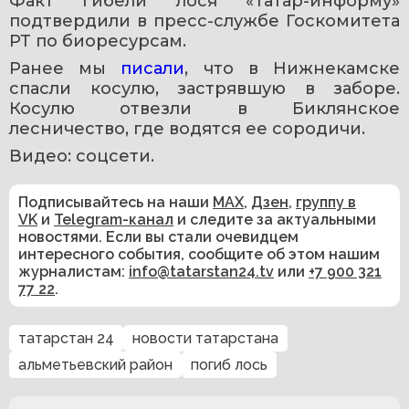
Факт гибели лося «Татар-информу» 
подтвердили в пресс-службе Госкомитета 
РТ по биоресурсам.
Ранее мы 
писали
, что в Нижнекамске 
спасли косулю, застрявшую в заборе. 
Косулю отвезли в Биклянское 
лесничество, где водятся ее сородичи.
Видео: соцсети.
Подписывайтесь на наши
MAX
,
Дзен
,
группу в
VK
и
Telegram-канал
и следите за актуальными
новостями. Если вы стали очевидцем
интересного события, сообщите об этом нашим
журналистам:
info@tatarstan24.tv
или
+7 900 321
77 22
.
татарстан 24
новости татарстана
альметьевский район
погиб лось