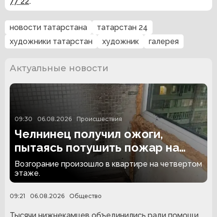
77 22
.
новости татарстана
татарстан 24
художники татарстан
художник
галерея
Актуальные новости
09:30
06.08.2026
Происшествия
Челнинец получил ожоги,
пытаясь потушить пожар на
балконе
Возгорание произошло в квартире на четвертом
этаже.
09:21
06.08.2026
Общество
Тысячи нижнекамцев объединились ради помощи