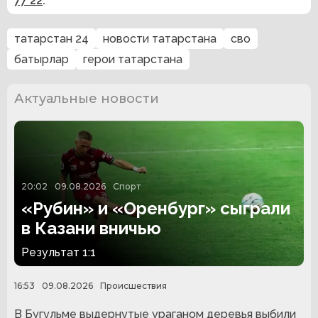
77 22
.
татарстан 24
новости татарстана
сво
батырлар
герои татарстана
Актуальные новости
20:02
09.08.2026
Спорт
«Рубин» и «Оренбург» сыграли
в Казани вничью
Результат 1:1
16:53
09.08.2026
Происшествия
В Бугульме выдернутые ураганом деревья выбили