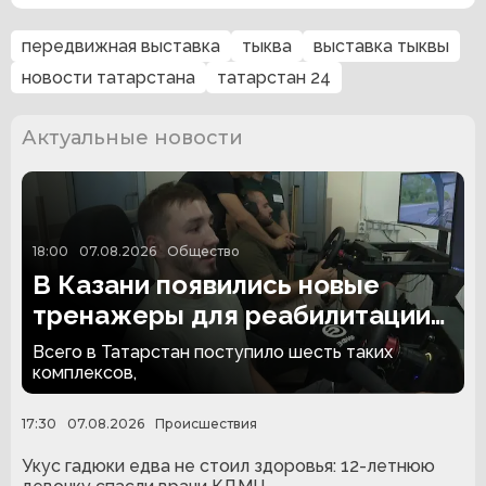
передвижная выставка
тыква
выставка тыквы
новости татарстана
татарстан 24
Актуальные новости
18:00
07.08.2026
Общество
В Казани появились новые
тренажеры для реабилитации
людей с ампутациями
Всего в Татарстан поступило шесть таких
комплексов,
17:30
07.08.2026
Происшествия
Укус гадюки едва не стоил здоровья: 12-летнюю