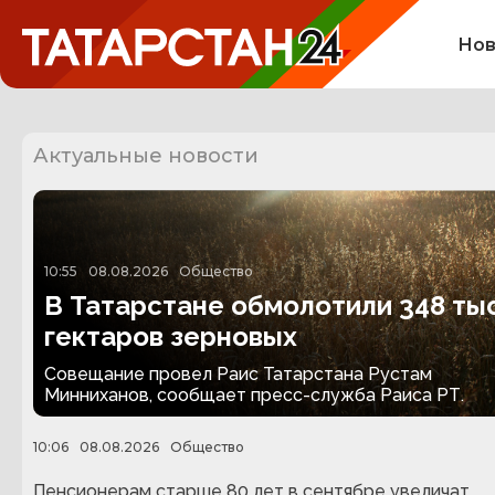
Нов
Актуальные новости
10:55
08.08.2026
Общество
В Татарстане обмолотили 348 тыс
гектаров зерновых
Совещание провел Раис Татарстана Рустам
Минниханов, сообщает пресс-служба Раиса РТ.
10:06
08.08.2026
Общество
Пенсионерам старше 80 лет в сентябре увеличат