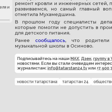
ремонт кровли и инженерных сетей, п
еля и
развиваемся, но самый главный вопр
отметила Мухамедшина.
В прошлом году специалисты депар
которые помогли не допустить в прои
для детского питания.
Ранее 
сообщалось
, что родители
музыкальной школы в Осиново. 
Подписывайтесь на наши
MAX
,
Дзен
,
группу в 
новостями. Если вы стали очевидцем интере
журналистам:
info@tatarstan24.tv
или
+7 900 
новости татарстана
татарстан 24
обществ