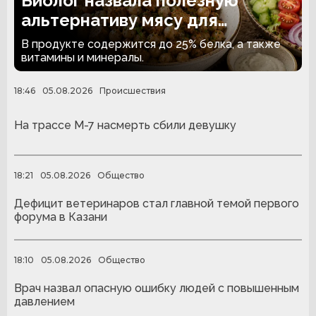
Биолог назвала полезную
альтернативу мясу для
вегетарианцев
В продукте содержится до 25% белка, а также
витамины и минералы.
18:46
05.08.2026
Происшествия
На трассе М-7 насмерть сбили девушку
18:21
05.08.2026
Общество
Дефицит ветеринаров стал главной темой первого
форума в Казани
18:10
05.08.2026
Общество
Врач назвал опасную ошибку людей с повышенным
давлением