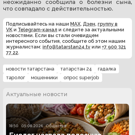
неожиданно сообщила о болезни сына, 
что совпадало с действительностью.
Подписывайтесь на наши
MAX
,
Дзен
,
группу в
VK
и
Telegram-канал
и следите за актуальными
новостями. Если вы стали очевидцем
интересного события, сообщите об этом нашим
журналистам:
info@tatarstan24.tv
или
+7 900 321
77 22
.
новости татарстана
татарстан 24
гадалка
таролог
мошенники
опрос superjob
Актуальные новости
18:50
05.08.2026
Общество