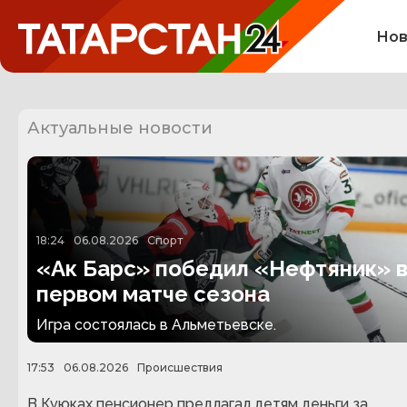
Нов
Актуальные новости
18:24
06.08.2026
Спорт
«Ак Барс» победил «Нефтяник» 
первом матче сезона
Игра состоялась в Альметьевске.
17:53
06.08.2026
Происшествия
В Куюках пенсионер предлагал детям деньги за