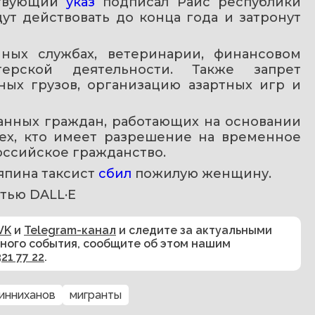
твующий 
указ 
подписал Раис республики 
т действовать до конца года и затронут 
ных службах, ветеринарии, финансовом 
ерской деятельности. Также запрет 
ных грузов, организацию азартных игр и 
анных граждан, работающих на основании 
тех, кто имеет разрешение на временное 
оссийское гражданство.
пина таксист 
сбил 
пожилую женщину.
тью DALL·E
VK
и
Telegram-канал
и следите за актуальными
сного события, сообщите об этом нашим
321 77 22
.
инниханов
мигранты