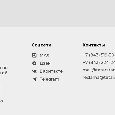
Соцсети
Контакты
+7 (843) 519-30
MAX
+7 (843) 224-2
Дзен
й по
mail@tatarstan
ВКонтакте
огий
reclama@tatar
Telegram
я
а
го