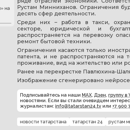
ряде отраслей экономики. Соответс
Рустам Минниханов. Ограничения буду
» на
десять сфер деятельности.
Среди них – работа в такси, охран
секторе, юридической и бухгалт
распространяется на перевозку опас
ремонт бытовой техники.
Ограничения касаются только иностр
патента, и не распространяются на 
проживание, вид на жительство или р
Ранее на перекрестке Павлюхина-Шаля
Изображение сгенерировано нейросе
Подписывайтесь на наши
MAX
,
Дзен
,
группу в 
новостями. Если вы стали очевидцем интере
журналистам:
info@tatarstan24.tv
или
+7 900 
новости татарстана
татарстан 24
рустам м