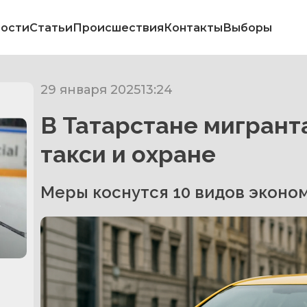
ости
Статьи
Происшествия
Контакты
Выборы
29 января 2025
13:24
В Татарстане мигрант
такси и охране
Меры коснутся 10 видов эконо
в