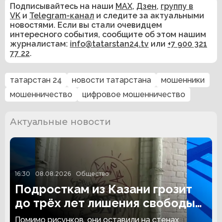
Подписывайтесь на наши
MAX
,
Дзен
,
группу в
VK
и
Telegram-канал
и следите за актуальными
новостями. Если вы стали очевидцем
интересного события, сообщите об этом нашим
журналистам:
info@tatarstan24.tv
или
+7 900 321
77 22
.
татарстан 24
новости татарстана
мошенники
мошенничество
цифровое мошенничество
Актуальные новости
16:30
08.08.2026
Общество
Подросткам из Казани грозит
до трёх лет лишения свободы
за граффити
Помимо рисунков, они оставили на стенах