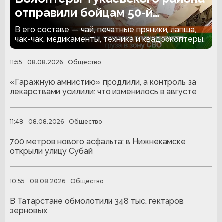
отправили бойцам 50-й
гуманитарный груз
В его составе — чай, печатные пряники, лапша,
чак-чак, медикаменты, техника и квадрокоптеры.
11:55
08.08.2026
Общество
«Гаражную амнистию» продлили, а контроль за
лекарствами усилили: что изменилось в августе
11:48
08.08.2026
Общество
700 метров нового асфальта: в Нижнекамске
открыли улицу Субай
10:55
08.08.2026
Общество
В Татарстане обмолотили 348 тыс. гектаров
зерновых