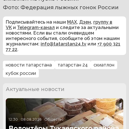
Фото: Федерация лыжных гонок России
Подписывайтесь на наши
MAX
,
Дзен
,
группу в
VK
и
Telegram-канал
и следите за актуальными
новостями. Если вы стали очевидцем
интересного события, сообщите об этом нашим
журналистам:
info@tatarstan24.tv
или
+7 900 321
77 22
.
новости татарстана
татарстан 24
скиатлон
кубок россии
Актуальные новости
12:30
08.08.2026
Общество
Волонтёры Тукаевского района