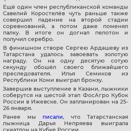
Ещё один член республиканской команды 
Савелий Коростелёв чуть раньше также 
совершил падение на второй стадии 
соревнований, а потом даже поменял 
палку. В итоге он догнал пелотон и 
получил серебро.
В финишном створе Сергею Ардашеву из 
Татарстана удалось завоевать золотую 
награду. Он на одну десятую сотую 
секунду обошёл своего ближайшего 
преследователя. Илья Семиков из 
Республики Коми выиграл бронзу.
Завершив выступление в Казани, лыжники 
соберутся на шестой этап ФосАгро Кубок 
России в Ижевске. Он запланирован на 25-
26 января.
Ранее мы 
писали
, что Татарстанская 
лыжница Дарья Непряева выиграла 
скиатлон на Кубке России.