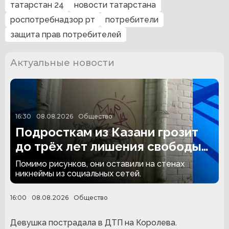
татарстан 24
новости татарстана
роспотребнадзор рт
потребители
защита прав потребителей
Актуальные новости
16:30
08.08.2026
Общество
Подросткам из Казани грозит
до трёх лет лишения свободы
за граффити
Помимо рисунков, они оставили на стенах
никнеймы из социальных сетей.
16:00
08.08.2026
Общество
Девушка пострадала в ДТП на Королева.