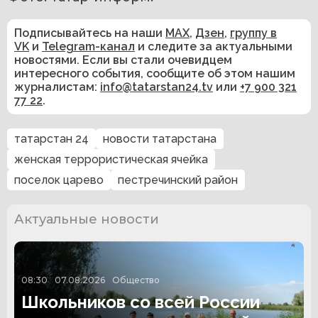
Подписывайтесь на наши
MAX
,
Дзен
,
группу в
VK
и
Telegram-канал
и следите за актуальными
новостями. Если вы стали очевидцем
интересного события, сообщите об этом нашим
журналистам:
info@tatarstan24.tv
или
+7 900 321
77 22
.
татарстан 24
новости татарстана
женская террористическая ячейка
поселок царево
пестречинский район
Актуальные новости
08:30
07.08.2026
Общество
Школьников со всей России