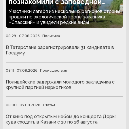
познакомили с заповедной
природой Татарстана
Участники лагеря из нескольких регионов страны
прошли по экологической тропе заказника
«Спасский» и увидели редкие виды
08:29
07.08.2026
Политика
В Татарстане зарегистрировали 31 кандидата в
Госдуму
08:11
07.08.2026
Происшествия
Полицейские задержали молодого закладчика с
крупной партией наркотиков
08:00
07.08.2026
Статьи
От кино под открытым небом до концерта Доры:
куда сходить в Казани с 10 по 16 августа