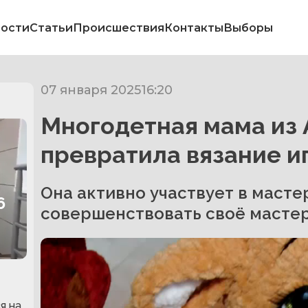
ости
Статьи
Происшествия
Контакты
Выборы
07 января 2025
16:20
Многодетная мама из
превратила вязание и
Она активно участвует в масте
6
совершенствовать своё мастер
я на