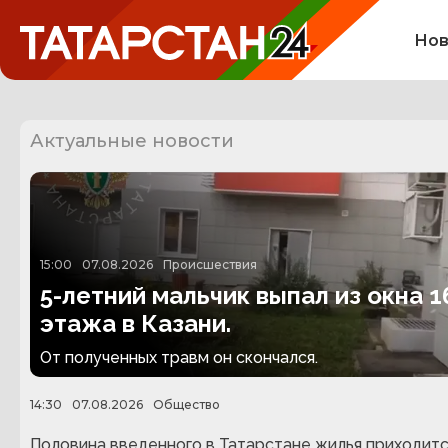
Нов
Актуальные новости
15:00
07.08.2026
Происшествия
5-летний мальчик выпал из окна 1
этажа в Казани.
От полученных травм он скончался.
14:30
07.08.2026
Общество
Половина введенного в Татарстане жилья приходитс