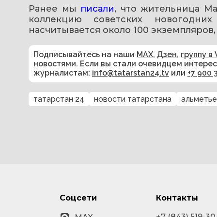
Ранее мы 
писали
, что жительница М
коллекцию советских новогодни
насчитывается около 100 экземпляров,
Подписывайтесь на наши
MAX
,
Дзен
,
группу в 
новостями. Если вы стали очевидцем интере
журналистам:
info@tatarstan24.tv
или
+7 900 
татарстан 24
новости татарстана
альметье
Соцсети
Контакты
+7 (843) 519-30