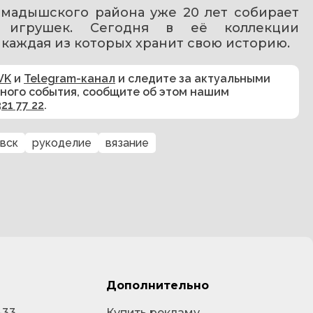
амадышского района уже 20 лет собирает 
х игрушек. Сегодня в её коллекции 
 каждая из которых хранит свою историю.
VK
и
Telegram-канал
и следите за актуальными
сного события, сообщите об этом нашим
321 77 22
.
вск
рукоделие
вязание
Дополнительно
-33
Купить рекламу