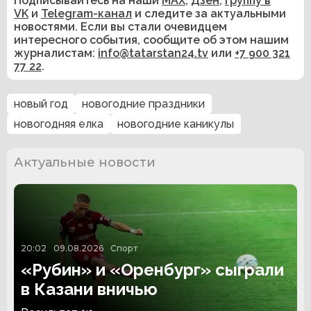
Подписывайтесь на наши
MAX
,
Дзен
,
группу в
VK
и
Telegram-канал
и следите за актуальными
новостями. Если вы стали очевидцем
интересного события, сообщите об этом нашим
журналистам:
info@tatarstan24.tv
или
+7 900 321
77 22
.
новый год
новогодние праздники
новогодняя елка
новогодние каникулы
Актуальные новости
20:02
09.08.2026
Спорт
«Рубин» и «Оренбург» сыграли
в Казани вничью