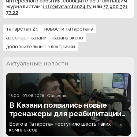
интересного события, сообщите об этом нашим
журналистам:
info@tatarstan24.tv
или
+7 900 321
77 22
.
татарстан 24
новости татарстана
аэропорт казани
казань экспо
дополнительные электрички
Актуальные новости
18:00
07.08.2026
Общество
В Казани появились новые
тренажеры для реабилитации
людей с ампутациями
Всего в Татарстан поступило шесть таких
комплексов,