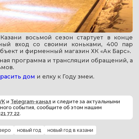
Казани восьмой сезон стартует в конце 
ный вход со своими коньками, 400 пар 
бъект и фирменный магазин ХК «Ак Барс». 
ая программа и трансляции обращений, а 
ьмов.
красить дом
 и елку к Году змеи.
VK
и
Telegram-канал
и следите за актуальными
сного события, сообщите об этом нашим
321 77 22
.
зеро
новый год
новый год в казани