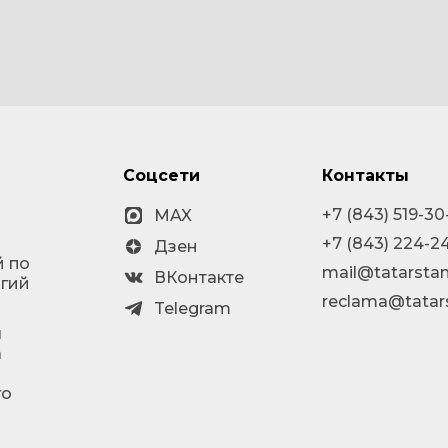
Соцсети
Контакты
+7 (843) 519-30
MAX
+7 (843) 224-2
Дзен
й по
mail@tatarstan
ВКонтакте
огий
reclama@tatar
Telegram
я
а
го