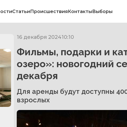
ости
Статьи
Происшествия
Контакты
Выборы
16 декабря 2024
10:10
Фильмы, подарки и ка
озеро»: новогодний се
декабря
Для аренды будут доступны 400
х
взрослых