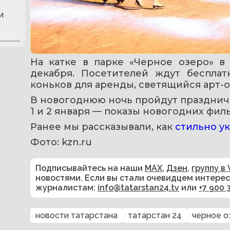
и
На катке в парке «Черное озеро» в 
декабря. Посетителей ждут бесплат
коньков для аренды, светящийся арт-о
В новогоднюю ночь пройдут праздничн
1 и 2 января — показы новогодних фил
Ранее мы рассказывали, как 
стильно у
Фото: kzn.ru
Подписывайтесь на наши
MAX
,
Дзен
,
группу в 
новостями. Если вы стали очевидцем интере
журналистам:
info@tatarstan24.tv
или
+7 900 
новости татарстана
татарстан 24
черное о