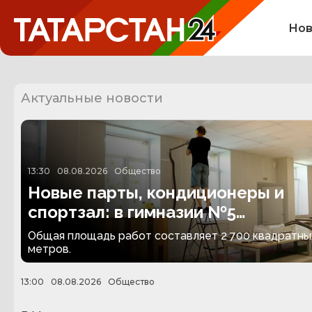
Нов
Актуальные новости
13:30
08.08.2026
Общество
Новые парты, кондиционеры и
спортзал: в гимназии №5
Альметьевска идёт капремонт
Общая площадь работ составляет 2 700 квадратны
метров.
13:00
08.08.2026
Общество