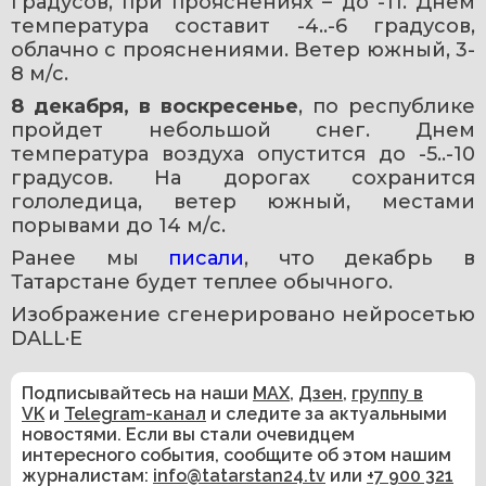
градусов, при прояснениях – до -11. Днем 
температура составит -4..-6 градусов, 
облачно с прояснениями. Ветер южный, 3-
8 м/с.
8 декабря, в воскресенье
, по республике 
пройдет небольшой снег. Днем 
температура воздуха опустится до -5..-10 
градусов. На дорогах сохранится 
гололедица, ветер южный, местами 
порывами до 14 м/с.
Ранее мы 
писали
, что декабрь в 
Татарстане будет теплее обычного. 
Изображение сгенерировано нейросетью 
DALL·E
Подписывайтесь на наши
MAX
,
Дзен
,
группу в
VK
и
Telegram-канал
и следите за актуальными
новостями. Если вы стали очевидцем
интересного события, сообщите об этом нашим
журналистам:
info@tatarstan24.tv
или
+7 900 321