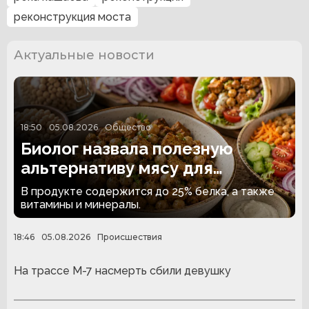
реконструкция моста
Актуальные новости
18:50
05.08.2026
Общество
Биолог назвала полезную
альтернативу мясу для
вегетарианцев
В продукте содержится до 25% белка, а также
витамины и минералы.
18:46
05.08.2026
Происшествия
На трассе М-7 насмерть сбили девушку