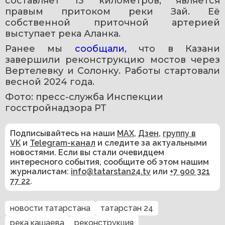
составляет 13 километров, является 
правым притоком реки Зай. Её 
собственной приточной артерией 
выступает река Аланка.
Ранее мы 
сообщали
, что в Казани 
завершили реконструкцию мостов через 
Вертелевку и Солонку. Работы стартовали 
весной 2024 года.
Фото: пресс-служба Инспекции 
госстройнадзора РТ
Подписывайтесь на наши
MAX
,
Дзен
,
группу в
VK
и
Telegram-канал
и следите за актуальными
новостями. Если вы стали очевидцем
интересного события, сообщите об этом нашим
журналистам:
info@tatarstan24.tv
или
+7 900 321
77 22
.
новости татарстана
татарстан 24
река кашаева
реконструкция