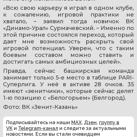
«Всю свою карьеру я играл в одном клубе, 
к сожалению, игровой практики не 
хватало, – заявил тогда новичок ВК 
«Динамо-Урал» Сурмачевский. – Именно по 
этой причине состоялся переход, который 
дает мне возможность раскрыть свой 
игровой потенциал. Уверен, что с таким 
боевым составом можно ставить и 
достигать самых амбициозных целей».
Правда, сейчас башкирская команда 
занимает только 5-е место в таблице PARI-
Суперлига. У неё в активе 28 очков. 35 
имеют «зенитчики», которые сейчас делят 
1-ю позицию с «Белогорьем» (Белгород).
Фото: ВК «Зенит-Казань»
Подписывайтесь на наши
MAX
,
Дзен
,
группу в
VK
и
Telegram-канал
и следите за актуальными
новостями. Если вы стали очевидцем