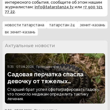
интересного события, сообщите об этом нашим
журналистам:
info@tatarstan24.tv
или
+7 900 321
77 22
.
новости татарстана
татарстан 24
зенит-казань
вк зенит-казань
Актуальные новости
11:35
07.08.2026
Происшествия
Садовая перчатка спасла
девочку от тяжелых
последствий укуса гадюки
Старший брат успел сфотографировать гадюку,
что помогло медикам определить тактику
лечения.