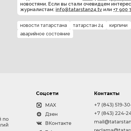
новостями. Если вы стали очевидцем интере
журналистам:
info@tatarstan24.tv
или
+7 900 
новости татарстана
татарстан 24
кирпичи
аварийное состояние
Соцсети
Контакты
+7 (843) 519-30
MAX
+7 (843) 224-2
Дзен
й по
mail@tatarstan
ВКонтакте
огий
reclama@tatar