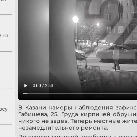
в на
В Казани камеры наблюдения зафикс
осу
Габишева, 25. Груда кирпичей обруши
никого не задев. Теперь местные жит
незамедлительного ремонта.
По словам жителей, проблема в парап