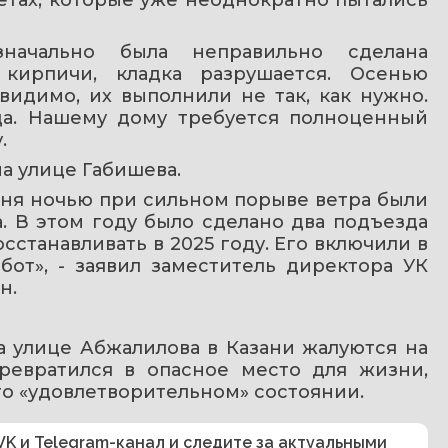
начально была неправильно сделана 
кирпичи, кладка разрушается. Осенью 
идимо, их выполнили не так, как нужно. 
ца. Нашему дому требуется полноценный 
.
а улице Габишева.
дня ночью при сильном порыве ветра были 
 В этом году было сделано два подъезда 
станавливать в 2025 году. Его включили в 
от», - заявил заместитель директора УК 
н.
а улице Абжалилова в Казани жалуются на 
ревратился в опасное место для жизни, 
го «удовлетворительном» состоянии.
VK
и
Telegram-канал
и следите за актуальными