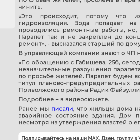
чинить.
«Это происходит, потому что из
гидроизоляция. Вода попадает на 
проводились ремонтные работы, но, в
Парапет так и не закреплен до кон
ремонт», - высказался старший по дому
В управляющей компании знают о ЧП н
«По обращению с Габишева, 25б, сего
незначительные разрушения парапета.
по просьбе жителей. Парапет будем вос
титул планово-предупредительных раб
Приволжского района Радик Файзулли
Подробнее – в видеосюжете.
Ранее мы 
писали
, что жильцы дома н
аварийное состояние здания. Дом п
несмотря на утверждения властей о е
Подписывайтесь на наши
MAX
,
Дзен
,
группу в 