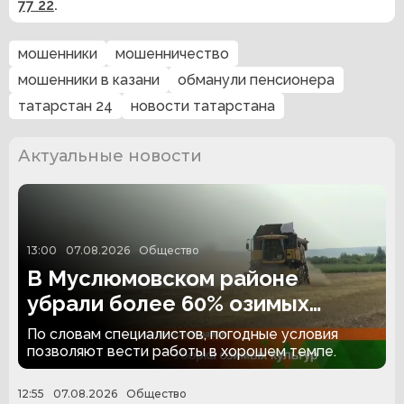
77 22
.
мошенники
мошенничество
мошенники в казани
обманули пенсионера
татарстан 24
новости татарстана
Актуальные новости
13:00
07.08.2026
Общество
В Муслюмовском районе
убрали более 60% озимых
культур
По словам специалистов, погодные условия
позволяют вести работы в хорошем темпе.
12:55
07.08.2026
Общество