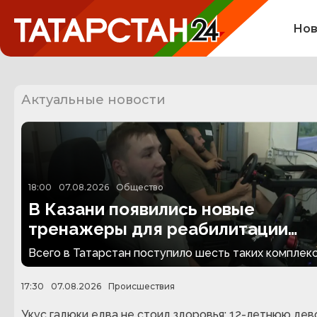
Нов
Актуальные новости
18:00
07.08.2026
Общество
В Казани появились новые
тренажеры для реабилитации
людей с ампутациями
Всего в Татарстан поступило шесть таких комплекс
17:30
07.08.2026
Происшествия
Укус гадюки едва не стоил здоровья: 12-летнюю дев