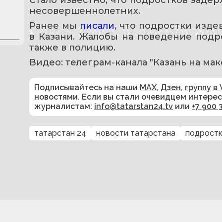
несовершеннолетних.
Ранее мы 
писали
, что подростки изде
в Казани. Жалобы на поведение подро
также в полицию.
Видео: телеграм-канала "Казань на ма
Подписывайтесь на наши
MAX
,
Дзен
,
группу в 
новостями. Если вы стали очевидцем интере
журналистам:
info@tatarstan24.tv
или
+7 900 
татарстан 24
новости татарстана
подрост