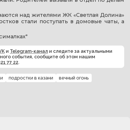
ваются над жителями ЖК «Светлая Долина» 
стков стали поступать в домовые чаты, а 
ксималках"
VK
и
Telegram-канал
и следите за актуальными
сного события, сообщите об этом нашим
321 77 22
.
ки
подростки в казани
вечный огонь