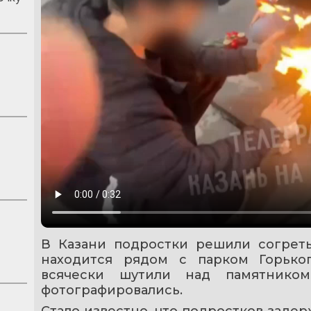
В Казани подростки решили согреть
находится рядом с парком Горьког
всячески шутили над памятником
фотографировались. 
Стало известно, что подростков задер