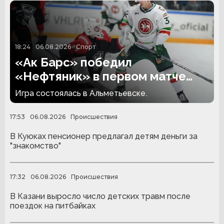
18:24
06.08.2026
Спорт
«Ак Барс» победил
«Нефтяник» в первом матче
сезона
Игра состоялась в Альметьевске.
17:53
06.08.2026
Происшествия
В Куюках пенсионер предлагал детям деньги за
"знакомство"
17:32
06.08.2026
Происшествия
В Казани выросло число детских травм после
поездок на питбайках