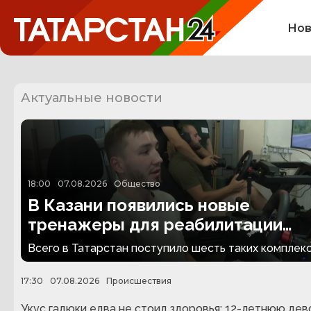
Нов
Актуальные новости
18:00
07.08.2026
Общество
В Казани появились новые
тренажеры для реабилитации
людей с ампутациями
Всего в Татарстан поступило шесть таких комплекс
17:30
07.08.2026
Происшествия
Укус гадюки едва не стоил здоровья: 12-летнюю дев