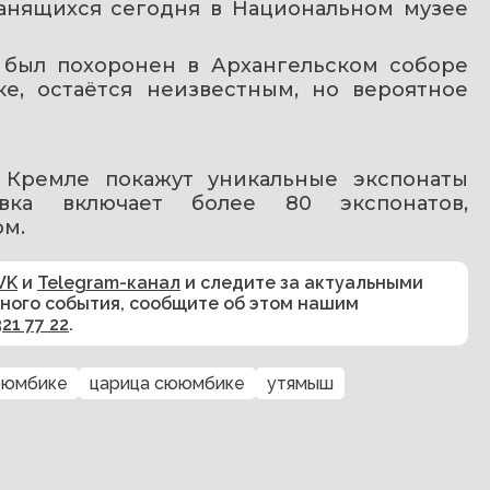
ранящихся сегодня в Национальном музее 
был похоронен в Архангельском соборе 
е, остаётся неизвестным, но вероятное 
 Кремле покажут уникальные экспонаты 
авка включает более 80 экспонатов, 
ом.
VK
и
Telegram-канал
и следите за актуальными
сного события, сообщите об этом нашим
321 77 22
.
ююмбике
царица сююмбике
утямыш