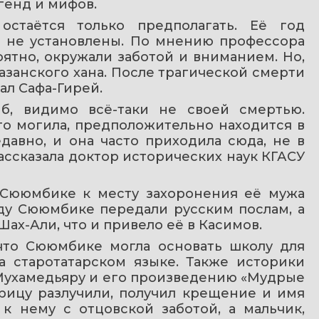
генд и мифов.
стаётся только предполагать. Её год 
ё не установлены. По мнению профессора 
ятно, окружали заботой и вниманием. Но, 
казанского хана. После трагической смерти 
ал Сафа-Гирей.
б, видимо всё-таки не своей смертью. 
о могила, предположительно находится в 
авно, и она часто приходила сюда, не в 
рассказала доктор исторических наук КГАСУ 
Сююмбике к месту захоронения её мужа 
ду Сююмбике передали русским послам, а 
Шах-Али, что и привело её в Касимов.
что Сююмбике могла основать школу для 
а старотатарском языке. Также историки 
Мухамедьяру и его произведению «Мудрые 
рицу разлучили, получил крещение и имя 
к нему с отцовской заботой, а мальчик, 