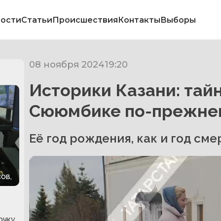
ости
Статьи
Происшествия
Контакты
Выборы
08 ноября 2024
19:20
Историки Казани: тай
Сююмбике по-прежнем
Её год рождения, как и год сме
ов,
очку