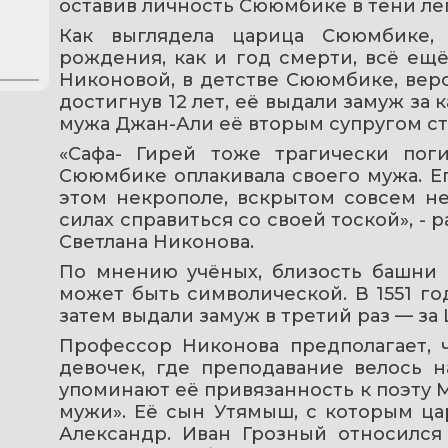
оставив личность Сююмбике в тени ле
Как выглядела царица Сююмбике, о
рождения, как и год смерти, всё ещ
Никоновой, в детстве Сююмбике, веро
достигнув 12 лет, её выдали замуж за 
мужа Джан-Али её вторым супругом ст
«Сафа- Гирей тоже трагически поги
Сююмбике оплакивала своего мужа. Ег
этом некрополе, вскрытом совсем нед
силах справиться со своей тоской», - 
Светлана Никонова.
По мнению учёных, близость башни 
может быть символической. В 1551 го
затем выдали замуж в третий раз — за 
Профессор Никонова предполагает, 
девочек, где преподавание велось н
упоминают её привязанность к поэту 
мужи». Её сын Утямыш, с которым ца
Александр. Иван Грозный относился 