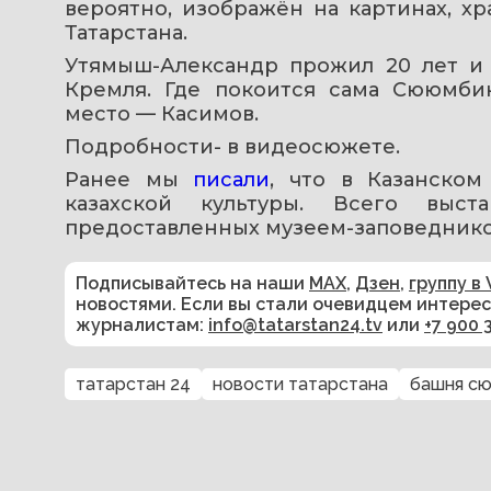
вероятно, изображён на картинах, х
Татарстана.
Утямыш-Александр прожил 20 лет и 
Кремля. Где покоится сама Сююмбик
место — Касимов.
Подробности- в видеосюжете.
Ранее мы 
писали
, что в Казанском
казахской культуры. Всего выст
предоставленных музеем-заповедник
Подписывайтесь на наши
MAX
,
Дзен
,
группу в 
новостями. Если вы стали очевидцем интере
журналистам:
info@tatarstan24.tv
или
+7 900 
татарстан 24
новости татарстана
башня с