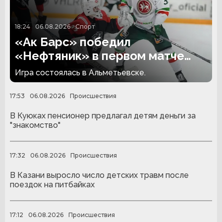
18:24
06.08.2026
Спорт
«Ак Барс» победил
«Нефтяник» в первом матче
сезона
Игра состоялась в Альметьевске.
17:53
06.08.2026
Происшествия
В Куюках пенсионер предлагал детям деньги за
"знакомство"
17:32
06.08.2026
Происшествия
В Казани выросло число детских травм после
поездок на питбайках
17:12
06.08.2026
Происшествия