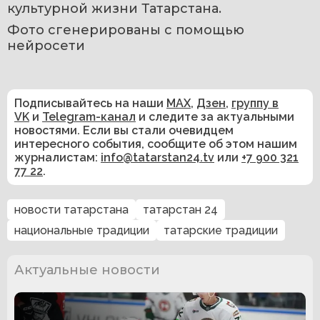
культурной жизни Татарстана.
Фото сгенерированы с помощью 
нейросети 
Подписывайтесь на наши
MAX
,
Дзен
,
группу в
VK
и
Telegram-канал
и следите за актуальными
новостями. Если вы стали очевидцем
интересного события, сообщите об этом нашим
журналистам:
info@tatarstan24.tv
или
+7 900 321
77 22
.
новости татарстана
татарстан 24
национальные традиции
татарские традиции
Актуальные новости