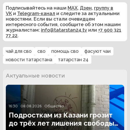
Подписывайтесь на наши
MAX
,
Дзен
,
группу в
VK
и
Telegram-канал
и следите за актуальными
новостями. Если вы стали очевидцем
интересного события, сообщите об этом нашим
журналистам:
info@tatarstan24.tv
или
+7 900 321
77 22
.
чай для сво
сво
помощь сво
фасуют чаи
новости татарстана
татарстан 24
Актуальные новости
16:30
08.08.2026
Общество
Подросткам из Казани грозит
до трёх лет лишения свободы