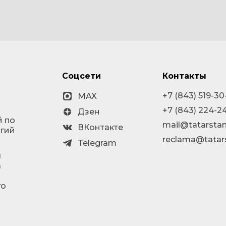
Соцсети
Контакты
+7 (843) 519-30
MAX
+7 (843) 224-2
Дзен
й по
mail@tatarstan
ВКонтакте
огий
reclama@tatar
Telegram
я
а
го