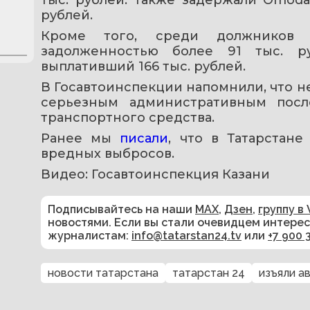
рублей.
Кроме того, среди должников о
задолженностью более 91 тыс. ру
выплативший 166 тыс. рублей.
В Госавтоинспекции напомнили, что н
серьезным административным после
транспортного средства.
Ранее мы 
писали
, что в Татарстан
вредных выбросов.
Видео: Госавтоинспекция Казани 
Подписывайтесь на наши
MAX
,
Дзен
,
группу в 
новостями. Если вы стали очевидцем интере
журналистам:
info@tatarstan24.tv
или
+7 900 
новости татарстана
татарстан 24
изъяли а