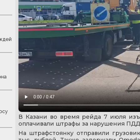
ождей
она
осу
В Казани во время рейда 7 июля изъ
оплачивали штрафы за нарушения ПДД
На штрафстоянку отправили грузовик
тыс. рублей. Также задержали Omoda,