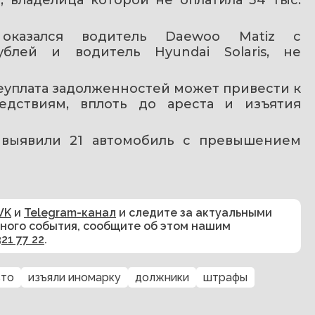
казался водитель Daewoo Matiz с 
блей и водитель Hyundai Solaris, не 
еуплата задолженностей может привести к 
дствиям, вплоть до ареста и изъятия 
е выявили 21 автомобиль с превышением 
VK
и
Telegram-канал
и следите за актуальными
сного события, сообщите об этом нашим
321 77 22
.
вто
изъяли иномарку
должники
штрафы