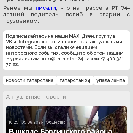
Ранее мы 
писали
, что на трассе в РТ 74-
летний водитель погиб в аварии с 
грузовиком.
Подписывайтесь на наши
MAX
,
Дзен
,
группу в
VK
и
Telegram-канал
и следите за актуальными
новостями. Если вы стали очевидцем
интересного события, сообщите об этом нашим
журналистам:
info@tatarstan24.tv
или
+7 900 321
77 22
.
новости татарстана
татарстан 24
упала лампа
Актуальные новости
10:29
09.08.2026
Общество
В школе Бавлинского района