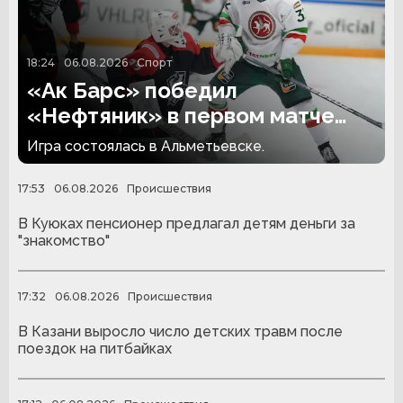
18:24
06.08.2026
Спорт
«Ак Барс» победил
«Нефтяник» в первом матче
сезона
Игра состоялась в Альметьевске.
17:53
06.08.2026
Происшествия
В Куюках пенсионер предлагал детям деньги за
"знакомство"
17:32
06.08.2026
Происшествия
В Казани выросло число детских травм после
поездок на питбайках